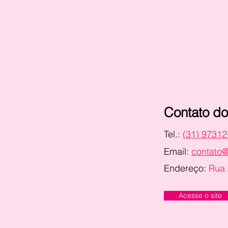
Contato do
Tel.:
(31) 97312
Email:
contato@
Endereço:
Rua 
Acesse o site