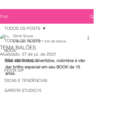
Post
TODOS OS POSTS
Otniel Souza
TODOS OS POSTS
2 de jan. de 2019
1 min de leitura
TEMA BALÕES
BOOK
Atualizado:
27 de jul. de 2022
NÓS INDICAMOS
Eles são lindos, divertidos, coloridos e vão 
dar brilho especial em seu BOOK de 15 
FESTA VIP
anos.
DICAS E TENDÊNCIAS
GAROTA STUDIO15