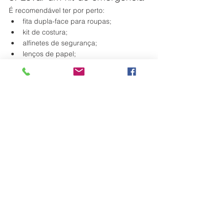
É recomendável ter por perto:
fita dupla-face para roupas;
kit de costura;
alfinetes de segurança;
lenços de papel;
maquiagem para retoques;
cola para pedrarias;
desodorante sem manchas.
9. Considerar o local da festa
Em salões climatizados, praticamente 
qualquer tecido funciona bem.
Em festas ao ar livre, prefira tecidos 
mais leves e respiráveis.
Em locais com gramado ou jardins, 
evite barras muito longas e delicadas.
10. Manter a identidade da 
debutante
As tendências servem como inspiração, 
mas o mais importante é que o vestido 