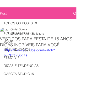
Post
TODOS OS POSTS
Otniel Souza
TODOS OS POSTS
29 de jun.
4 min de leitura
VESTIDOS PARA FESTA DE 15 ANOS
BOOK
DICAS INCRÍVEIS PARA VOCÊ.
NÓS INDICAMOS
https://www.youtube.com/watch?
v=7PxtiZJ6qKs
FESTA VIP
DICAS E TENDÊNCIAS
GAROTA STUDIO15