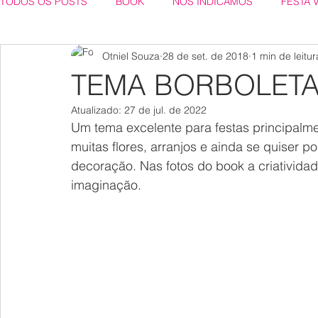
TODOS OS POSTS
BOOK
NÓS INDICAMOS
FESTA 
Otniel Souza
28 de set. de 2018
1 min de leitur
TEMA BORBOLET
Atualizado:
27 de jul. de 2022
Um tema excelente para festas principalme
muitas flores, arranjos e ainda se quiser p
decoração. Nas fotos do book a criatividad
imaginação.