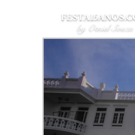
FESTA15ANOS.
by Otniel Souza