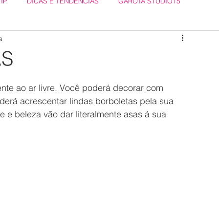
VIP
DICAS E TENDÊNCIAS
GAROTA STUDIO15
a
AS
nte ao ar livre. Você poderá decorar com 
oderá acrescentar lindas borboletas pela sua 
e e beleza vão dar literalmente asas á sua 