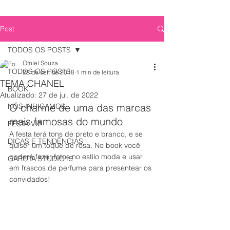
Post
TODOS OS POSTS
Otniel Souza
TODOS OS POSTS
28 de set. de 2018
1 min de leitura
TEMA CHANEL
BOOK
Atualizado:
27 de jul. de 2022
O charme de uma das marcas 
NÓS INDICAMOS
mais famosas do mundo
FESTA VIP
A festa terá tons de preto e branco, e se 
DICAS E TENDÊNCIAS
quiser um toque de rosa. No book você 
poderá fazer fotos no estilo moda e usar 
GAROTA STUDIO15
em frascos de perfume para presentear os 
convidados!