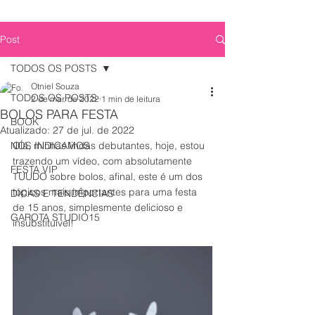
Post
TODOS OS POSTS
Otniel Souza
TODOS OS POSTS
2 de mar. de 2022
1 min de leitura
BOLOS PARA FESTA
BOOK
Atualizado:
27 de jul. de 2022
NÓS INDICAMOS
Olá, minhas lindas debutantes, hoje, estou 
trazendo um vídeo, com absolutamente 
FESTA VIP
TUUDO sobre bolos, afinal, este é um dos 
tópicos mais importantes para uma festa 
DICAS E TENDÊNCIAS
de 15 anos, simplesmente delicioso e 
GAROTA STUDIO15
insubstituível! 