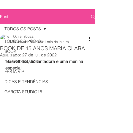
Post
TODOS OS POSTS
Otniel Souza
TODOS OS POSTS
20 de abr. de 2020
1 min de leitura
BOOK DE 15 ANOS MARIA CLARA
BOOK
Atualizado:
27 de jul. de 2022
NÓS INDICAMOS
Maravilhosa, encantadora e uma menina 
especial.
FESTA VIP
DICAS E TENDÊNCIAS
GAROTA STUDIO15