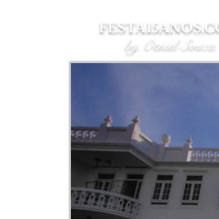
FESTA15ANOS.
by Otniel Souza