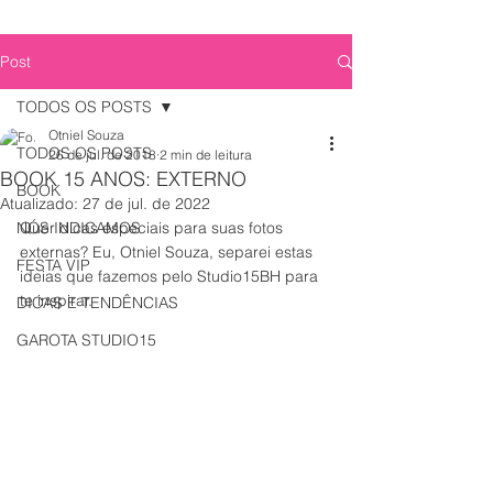
Post
TODOS OS POSTS
Otniel Souza
TODOS OS POSTS
26 de jul. de 2018
2 min de leitura
BOOK 15 ANOS: EXTERNO
BOOK
Atualizado:
27 de jul. de 2022
NÓS INDICAMOS
Quer dicas especiais para suas fotos 
externas? Eu, Otniel Souza, separei estas 
FESTA VIP
ideias que fazemos pelo Studio15BH para 
te inspirar.
DICAS E TENDÊNCIAS
GAROTA STUDIO15