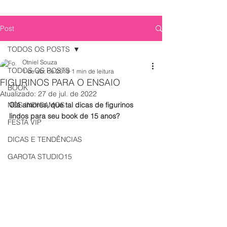
Post
TODOS OS POSTS
Otniel Souza
TODOS OS POSTS
1 de abr. de 2019
1 min de leitura
FIGURINOS PARA O ENSAIO
BOOK
Atualizado:
27 de jul. de 2022
NÓS INDICAMOS
Olá amores, que tal dicas de figurinos 
lindos para seu book de 15 anos?
FESTA VIP
DICAS E TENDÊNCIAS
GAROTA STUDIO15