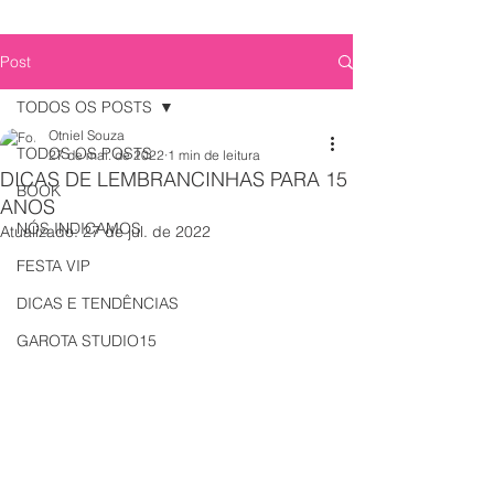
Post
TODOS OS POSTS
Otniel Souza
TODOS OS POSTS
27 de mai. de 2022
1 min de leitura
DICAS DE LEMBRANCINHAS PARA 15
BOOK
ANOS
NÓS INDICAMOS
Atualizado:
27 de jul. de 2022
FESTA VIP
DICAS E TENDÊNCIAS
GAROTA STUDIO15