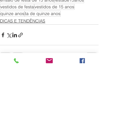
ensaio de festa de 15 anos
festade15anos
vestidos de festa
vestidos de 15 anos
quinze anos
ta de quinze anos
DICAS E TENDÊNCIAS
Ver tudo
Posts recentes