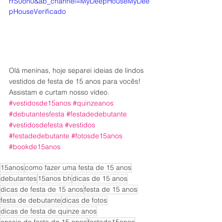
rrS0oh0&ab_channel=MyDeepHouseMyDee
pHouseVerificado
Olá meninas, hoje separei ideias de lindos 
vestidos de festa de 15 anos para vocês!
Assistam e curtam nosso vídeo.
#vestidosde15anos
#quinzeanos
#debutantesfesta
#festadedebutante
#vestidosdefesta
#vestidos
#festadedebutante
#fotosde15anos
#bookde15anos
15anos
como fazer uma festa de 15 anos
debutantes
15anos bh
dicas de 15 anos
dicas de festa de 15 anos
festa de 15 anos
festa de debutante
dicas de fotos
dicas de festa de quinze anos