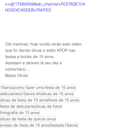
v=qE1TS6tSNI8&ab_channel=FESTADE15A
NOSDICASDEBUTANTES
Olá meninas, hoje vocês verão este video 
que fiz dando dicas o estilo KPOP nas 
festas e books de 15 anos.
Assistam e deixem lá seu like e 
comentário....
Beijos Otniel.
15anos
como fazer uma festa de 15 anos
debutantes
15anos bh
dicas de 15 anos
dicas de festa de 15 anos
festa de 15 anos
festa de debutante
dicas de fotos
fotografia de 15 anos
dicas de festa de quinze anos
ensaio de festa de 15 anos
festade15anos