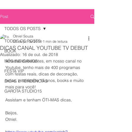
Post
TODOS OS POSTS
Otniel Souza
TODOS OS POSTS
25 de jul. de 2018
1 min de leitura
DICAS CANAL YOUTUBE TV DEBUT
BOOK
Atualizado:
16 de out. de 2018
NÓS INDICAMOS
Amadas debutantes, em nosso canal no 
Youtube, tenho mais de 400 programas 
FESTA VIP
com festas reais, dicas de decoração, 
bolos, vestidosde 15 anos, books e muito 
DICAS E TENDÊNCIAS
mais para você!
GAROTA STUDIO15
Assistam e tenham ÓTI-MAS dicas,
Beijos, 
Otniel.