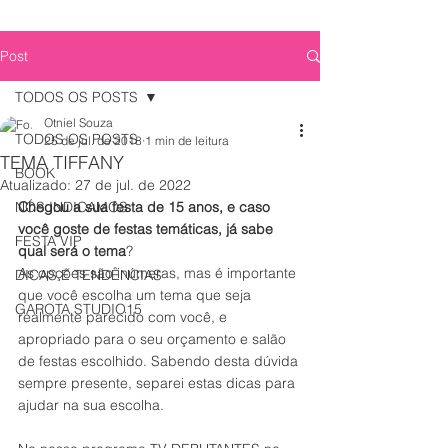
Post
TODOS OS POSTS
Otniel Souza
TODOS OS POSTS
25 de jul. de 2018
1 min de leitura
TEMA TIFFANY
BOOK
Atualizado:
27 de jul. de 2022
NÓS INDICAMOS
Chegou a sua festa de 15 anos, e caso 
você goste de festas temáticas, já sabe 
FESTA VIP
qual será o tema
? 
As opções são inúmeras, mas é importante 
DICAS E TENDÊNCIAS
que você escolha um tema que seja 
GAROTA STUDIO15
realmente parecido com você, e 
apropriado para o seu orçamento e salão 
de festas escolhido. Sabendo desta dúvida 
sempre presente, separei estas dicas para 
ajudar na sua escolha.