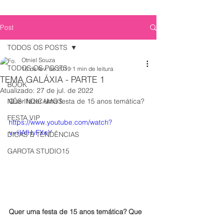
Post
TODOS OS POSTS
Otniel Souza
TODOS OS POSTS
16 de fev. de 2019
1 min de leitura
TEMA GALÁXIA - PARTE 1
BOOK
Atualizado:
27 de jul. de 2022
NÓS INDICAMOS
Quer fazer uma festa de 15 anos temática? 
FESTA VIP
https://www.youtube.com/watch?
v=iilAfHyFXeY
DICAS E TENDÊNCIAS
GAROTA STUDIO15
Quer uma festa de 15 anos temática? Que 