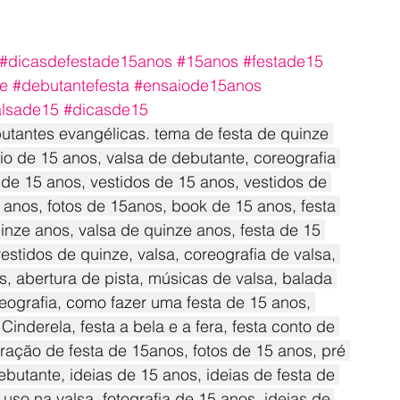
#dicasdefestade15anos
#15anos
#festade15
e
#debutantefesta
#ensaiode15anos
alsade15
#dicasde15
utantes evangélicas. tema de festa de quinze 
rio de 15 anos, valsa de debutante, coreografia 
de 15 anos, vestidos de 15 anos, vestidos de 
5 anos, fotos de 15anos, book de 15 anos, festa 
nze anos, valsa de quinze anos, festa de 15 
estidos de quinze, valsa, coreografia de valsa, 
s, abertura de pista, músicas de valsa, balada 
eografia, como fazer uma festa de 15 anos, 
Cinderela, festa a bela e a fera, festa conto de 
ração de festa de 15anos, fotos de 15 anos, pré 
butante, ideias de 15 anos, ideias de festa de 
so na valsa, fotografia de 15 anos, ideias de 