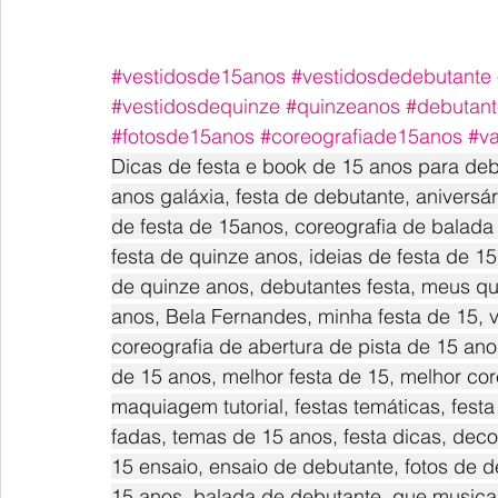
#vestidosde15anos
#vestidosdedebutante
#vestidosdequinze
#quinzeanos
#debutant
#fotosde15anos
#coreografiade15anos
#v
Dicas de festa e book de 15 anos para deb
anos galáxia, festa de debutante, aniversá
de festa de 15anos, coreografia de balada 
festa de quinze anos, ideias de festa de 1
de quinze anos, debutantes festa, meus qui
anos, Bela Fernandes, minha festa de 15, v
coreografia de abertura de pista de 15 ano
de 15 anos, melhor festa de 15, melhor cor
maquiagem tutorial, festas temáticas, festa 
fadas, temas de 15 anos, festa dicas, deco
15 ensaio, ensaio de debutante, fotos de de
15 anos, balada de debutante, que musica u