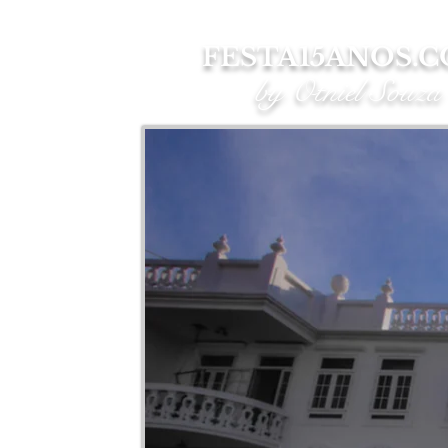
FESTA15ANOS.
by Otniel Souza