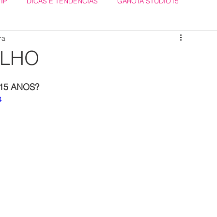
VIP
DICAS E TENDÊNCIAS
GAROTA STUDIO15
ra
ELHO
15 ANOS?
4