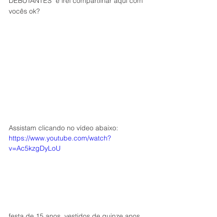
DEBUTANTES  e irei compartilhar aqui com 
vocês ok?
Assistam clicando no vídeo abaixo:
https://www.youtube.com/watch?
v=Ac5kzgDyLoU
festa de 15 anos, vestidos de quinze anos, 