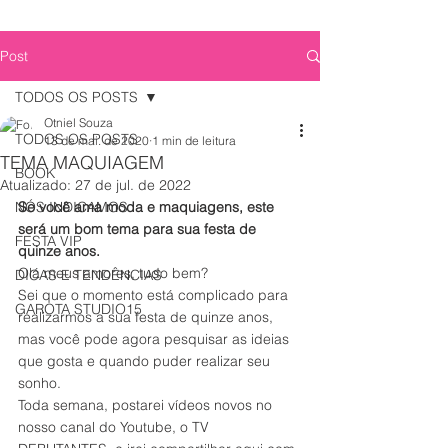
Post
TODOS OS POSTS
Otniel Souza
TODOS OS POSTS
13 de mai. de 2020
1 min de leitura
TEMA MAQUIAGEM
BOOK
Atualizado:
27 de jul. de 2022
NÓS INDICAMOS
Se você ama moda e maquiagens, este 
será um bom tema para sua festa de 
FESTA VIP
quinze anos.
Olá meus amores, tudo bem?
DICAS E TENDÊNCIAS
Sei que o momento está complicado para 
GAROTA STUDIO15
realizarmos a sua festa de quinze anos, 
mas você pode agora pesquisar as ideias 
que gosta e quando puder realizar seu 
sonho.
Toda semana, postarei vídeos novos no 
nosso canal do Youtube, o TV 