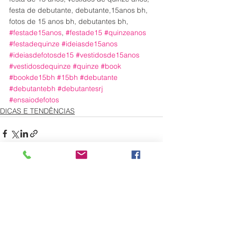
festa de debutante, debutante,15anos bh, 
fotos de 15 anos bh, debutantes bh, 
#festade15anos
, 
#festade15
#quinzeanos
#festadequinze
#ideiasde15anos
#ideiasdefotosde15
#vestidosde15anos
#vestidosdequinze
#quinze
#book
#bookde15bh
#15bh
#debutante
#debutantebh
#debutantesrj
#ensaiodefotos
DICAS E TENDÊNCIAS
Ver tudo
Posts recentes