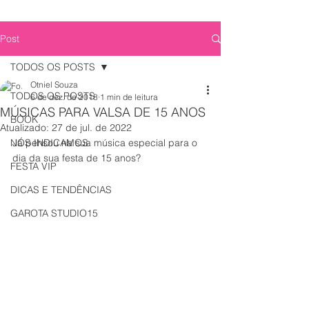
Post
TODOS OS POSTS
Otniel Souza
TODOS OS POSTS
6 de dez. de 2018
1 min de leitura
MÚSICAS PARA VALSA DE 15 ANOS
BOOK
Atualizado:
27 de jul. de 2022
NÓS INDICAMOS
Já pensou na sua música especial para o 
dia da sua festa de 15 anos?
FESTA VIP
DICAS E TENDÊNCIAS
GAROTA STUDIO15