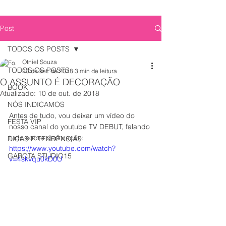
Post
TODOS OS POSTS
Otniel Souza
TODOS OS POSTS
20 de set. de 2018
3 min de leitura
O ASSUNTO É DECORAÇÃO
BOOK
Atualizado:
10 de out. de 2018
NÓS INDICAMOS
Antes de tudo, vou deixar um vídeo do 
FESTA VIP
nosso canal do youtube TV DEBUT, falando 
tudo sobre decoração:
DICAS E TENDÊNCIAS
https://www.youtube.com/watch?
GAROTA STUDIO15
v=4skvqu0kD0U