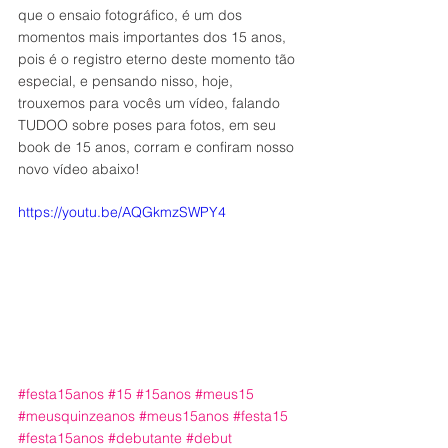
que o ensaio fotográfico, é um dos 
momentos mais importantes dos 15 anos, 
pois é o registro eterno deste momento tão 
especial, e pensando nisso, hoje, 
trouxemos para vocês um vídeo, falando 
TUDOO sobre poses para fotos, em seu 
book de 15 anos, corram e confiram nosso 
novo vídeo abaixo!
https://youtu.be/AQGkmzSWPY4
#festa15anos
#15
#15anos
#meus15
#meusquinzeanos
#meus15anos
#festa15
#festa15anos
#debutante
#debut