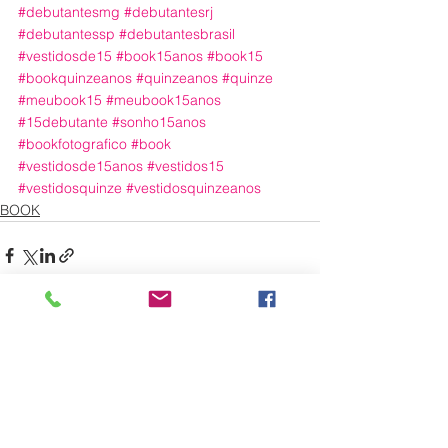
#debutantesmg
#debutantesrj
#debutantessp
#debutantesbrasil
#vestidosde15
#book15anos
#book15
#bookquinzeanos
#quinzeanos
#quinze
#meubook15
#meubook15anos
#15debutante
#sonho15anos
#bookfotografico
#book
#vestidosde15anos
#vestidos15
#vestidosquinze
#vestidosquinzeanos
BOOK
Ver tudo
Posts recentes