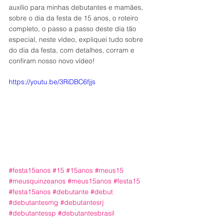
auxílio para minhas debutantes e mamães, 
sobre o dia da festa de 15 anos, o roteiro 
completo, o passo a passo deste dia tão 
especial, neste vídeo, expliquei tudo sobre 
do dia da festa, com detalhes, corram e 
confiram nosso novo vídeo!
https://youtu.be/3RiDBC6fjjs
#festa15anos
#15
#15anos
#meus15
#meusquinzeanos
#meus15anos
#festa15
#festa15anos
#debutante
#debut
#debutantesmg
#debutantesrj
#debutantessp
#debutantesbrasil