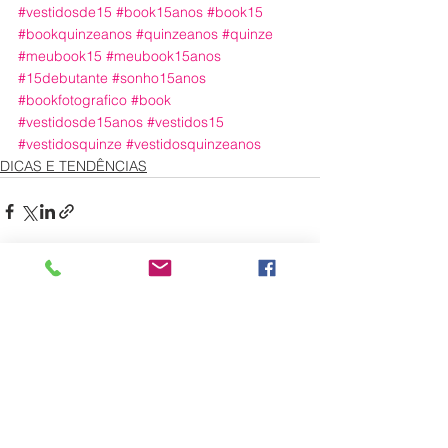
#vestidosde15
#book15anos
#book15
#bookquinzeanos
#quinzeanos
#quinze
#meubook15
#meubook15anos
#15debutante
#sonho15anos
#bookfotografico
#book
#vestidosde15anos
#vestidos15
#vestidosquinze
#vestidosquinzeanos
DICAS E TENDÊNCIAS
Ver tudo
Posts recentes