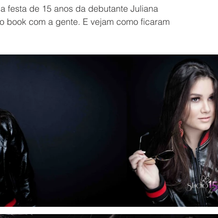
a festa de 15 anos da debutante Juliana 
 o book com a gente. E vejam como ficaram 