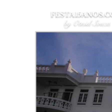
FESTA15ANOS.
by Otniel Souza