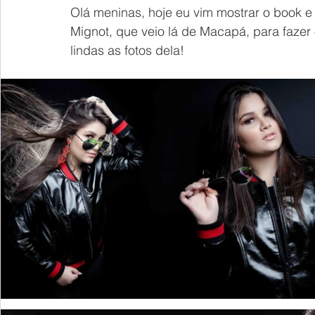
Olá meninas, hoje eu vim mostrar o book e 
Mignot, que veio lá de Macapá, para fazer
lindas as fotos dela!