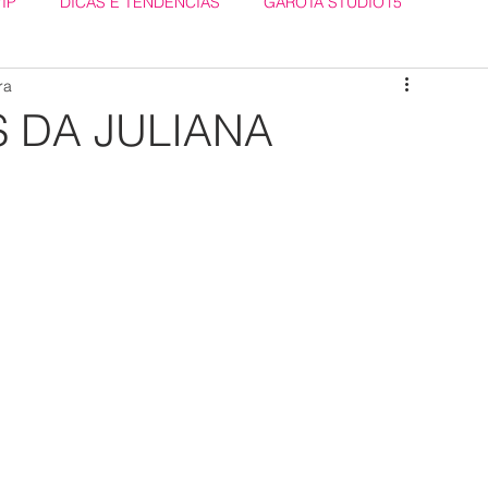
VIP
DICAS E TENDÊNCIAS
GAROTA STUDIO15
ra
S DA JULIANA