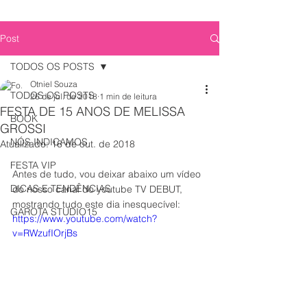
Post
TODOS OS POSTS
Otniel Souza
TODOS OS POSTS
26 de jul. de 2018
1 min de leitura
FESTA DE 15 ANOS DE MELISSA
BOOK
GROSSI
NÓS INDICAMOS
Atualizado:
16 de out. de 2018
FESTA VIP
Antes de tudo, vou deixar abaixo um vídeo 
DICAS E TENDÊNCIAS
do nosso canal do youtube TV DEBUT, 
mostrando tudo este dia inesquecível:
GAROTA STUDIO15
https://www.youtube.com/watch?
v=RWzufIOrjBs