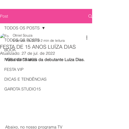
Post
TODOS OS POSTS
Otniel Souza
TODOS OS POSTS
9 de set. de 2019
2 min de leitura
FESTA DE 15 ANOS LUÍZA DIAS
BOOK
Atualizado:
27 de jul. de 2022
NÓS INDICAMOS
Valsa de 15 anos da debutante Luíza Dias.
FESTA VIP
DICAS E TENDÊNCIAS
GAROTA STUDIO15
Abaixo, no nosso programa TV 